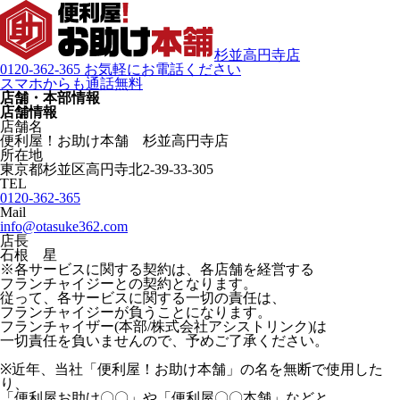
杉並高円寺店
0120-362-365
お気軽にお電話ください
スマホからも通話無料
店舗・本部情報
店舗情報
店舗名
便利屋！お助け本舗 杉並高円寺店
所在地
東京都杉並区高円寺北2-39-33-305
TEL
0120-362-365
Mail
info@otasuke362.com
店長
石根 星
※各サービスに関する契約は、各店舗を経営する
フランチャイジーとの契約となります。
従って、各サービスに関する一切の責任は、
フランチャイジーが負うことになります。
フランチャイザー(本部/株式会社アシストリンク)は
一切責任を負いませんので、予めご了承ください。
※近年、当社「便利屋！お助け本舗」の名を無断で使用した
り、
「便利屋お助け〇〇」や「便利屋〇〇本舗」などと、